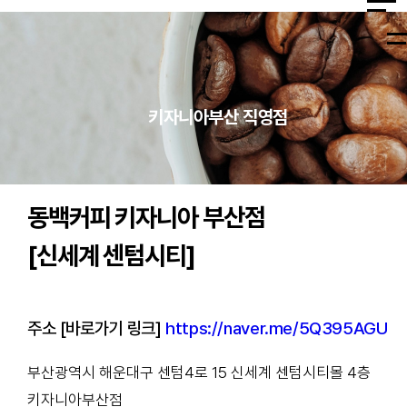
지점안내
Catering
MICE
고
창
Location
객
업
케이터링
카페
의
&
지점안내
Catering
MICE
고
테리
센텀시티
소
클
케이터링
키자니아부산 직영점
Location
객
아 PO
본점
케이터링
카페
히스토리
리
래
의
P-UP
테리
센텀시티
키자니아부
스
소
케이터링
케이터링
고
아 PO
본점
F&B
산 직영점
히스토리
리
Menu
객
P-UP
창
키자니아부
케이터링
답례품.기
의
업
동백커피 키자니아 부산점
고
F&B
산 직영점
Menu
념품
소
컨
객
리
답례품.기
설
[신세계 센텀시티]
의
념품
팅
소
이
리
벤
커
트
피
이
주소 [바로가기 링크]
https://naver.me/5Q395AGU
클
벤
래
트
스
부산광역시 해운대구 센텀4로 15 신세계 센텀시티몰 4층
키자니아부산점